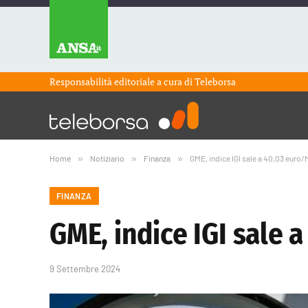
Responsabilità editoriale a cura di
Teleborsa
Home
»
Notiziario
»
Finanza
»
GME, indice IGI sale a 40,03 euro
FINANZA
GME, indice IGI sale
9 Settembre 2024