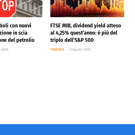
boli con nuovi
FTSE MIB, dividend yield atteso
azione in scia
al 4,25% quest’anno: è più del
one del petrolio
triplo dell’S&P 500
o 2026
FINANZA
6 Agosto 2026