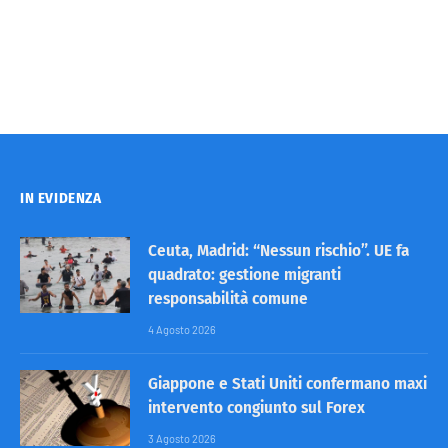
IN EVIDENZA
Ceuta, Madrid: “Nessun rischio”. UE fa
quadrato: gestione migranti
responsabilità comune
4 Agosto 2026
Giappone e Stati Uniti confermano maxi
intervento congiunto sul Forex
3 Agosto 2026