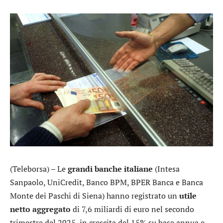
(Teleborsa) – Le
grandi banche italiane
(
Intesa
Sanpaolo
,
UniCredit
,
Banco BPM
,
BPER Banca
e
Banca
Monte dei Paschi di Siena
) hanno registrato un
utile
netto aggregato
di 7,6 miliardi di euro nel secondo
trimestre del 2025, in crescita del 15% su base annua e