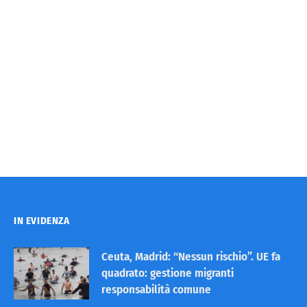
IN EVIDENZA
Ceuta, Madrid: “Nessun rischio”. UE fa
quadrato: gestione migranti
responsabilità comune