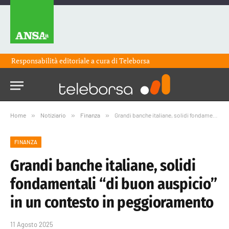
Responsabilità editoriale a cura di
Teleborsa
Home
»
Notiziario
»
Finanza
»
Grandi banche italiane, solidi fondamentali “di buon auspicio” in un contesto in peggioramento
FINANZA
Grandi banche italiane, solidi
fondamentali “di buon auspicio”
in un contesto in peggioramento
11 Agosto 2025