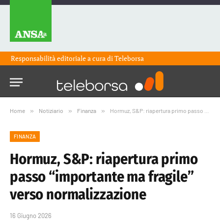
Responsabilità editoriale a cura di
Teleborsa
Home
»
Notiziario
»
Finanza
»
Hormuz, S&P: riapertura primo passo “importante ma fragile” verso normalizzazione
FINANZA
Hormuz, S&P: riapertura primo
passo “importante ma fragile”
verso normalizzazione
16 Giugno 2026