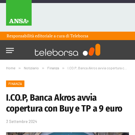
Responsabilità editoriale a cura di
Teleborsa
Home
»
Notiziario
»
Finanza
»
I.CO.P, Banca Akros avvia copertura con Buy e TP a 9 euro
FINANZA
I.CO.P, Banca Akros avvia
copertura con Buy e TP a 9 euro
3 Settembre 2024