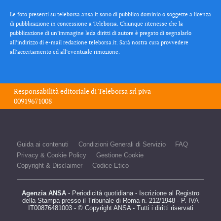
Le foto presenti su teleborsa.ansa.it sono di pubblico dominio o soggette a licenza
di pubblicazione in concessione a Teleborsa. Chiunque ritenesse che la
pubblicazione di un’immagine leda diritti di autore è pregato di segnalarlo
all’indirizzo di e-mail redazione teleborsa.it. Sarà nostra cura provvedere
all’accertamento ed all’eventuale rimozione.
Responsabilità editoriale di
Teleborsa srl
piva
00919671008
Guida ai contenuti
Condizioni Generali di Servizio
FAQ
Privacy & Cookie Policy
Gestione Cookie
Copyright & Disclaimer
Codice Etico
Agenzia ANSA
- Periodicità quotidiana - Iscrizione al Registro
della Stampa presso il Tribunale di Roma n. 212/1948 - P. IVA
IT00876481003 - © Copyright ANSA - Tutti i diritti riservati