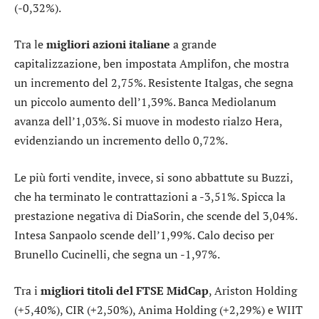
(-0,32%).
Tra le
migliori azioni italiane
a grande
capitalizzazione, ben impostata
Amplifon
, che mostra
un incremento del 2,75%. Resistente
Italgas
, che segna
un piccolo aumento dell’1,39%.
Banca Mediolanum
avanza dell’1,03%. Si muove in modesto rialzo
Hera
,
evidenziando un incremento dello 0,72%.
Le più forti vendite, invece, si sono abbattute su
Buzzi
,
che ha terminato le contrattazioni a -3,51%. Spicca la
prestazione negativa di
DiaSorin
, che scende del 3,04%.
Intesa Sanpaolo
scende dell’1,99%. Calo deciso per
Brunello Cucinelli
, che segna un -1,97%.
Tra i
migliori titoli del FTSE MidCap
,
Ariston Holding
(+5,40%),
CIR
(+2,50%),
Anima Holding
(+2,29%) e
WIIT