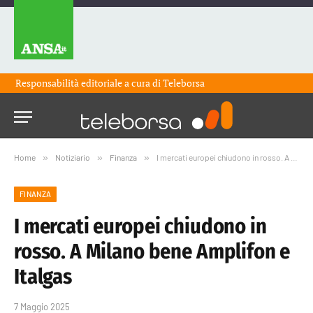
Responsabilità editoriale a cura di
Teleborsa
Home
»
Notiziario
»
Finanza
»
I mercati europei chiudono in rosso. A Milano bene Amplifon e Italgas
FINANZA
I mercati europei chiudono in
rosso. A Milano bene Amplifon e
Italgas
7 Maggio 2025