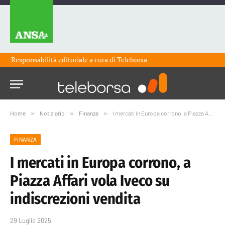
Responsabilità editoriale a cura di
Teleborsa
Home
»
Notiziario
»
Finanza
»
I mercati in Europa corrono, a Piazza Affari vola Iveco su indiscrezioni vendita
FINANZA
I mercati in Europa corrono, a
Piazza Affari vola Iveco su
indiscrezioni vendita
29 Luglio 2025