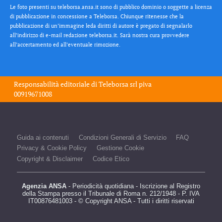
Le foto presenti su teleborsa.ansa.it sono di pubblico dominio o soggette a licenza
di pubblicazione in concessione a Teleborsa. Chiunque ritenesse che la
pubblicazione di un’immagine leda diritti di autore è pregato di segnalarlo
all’indirizzo di e-mail redazione teleborsa.it. Sarà nostra cura provvedere
all’accertamento ed all’eventuale rimozione.
Responsabilità editoriale di
Teleborsa srl
piva
00919671008
Guida ai contenuti
Condizioni Generali di Servizio
FAQ
Privacy & Cookie Policy
Gestione Cookie
Copyright & Disclaimer
Codice Etico
Agenzia ANSA
- Periodicità quotidiana - Iscrizione al Registro
della Stampa presso il Tribunale di Roma n. 212/1948 - P. IVA
IT00876481003 - © Copyright ANSA - Tutti i diritti riservati