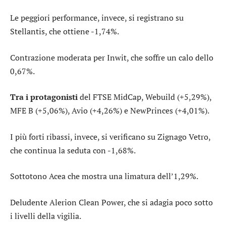
Le peggiori performance, invece, si registrano su
Stellantis
, che ottiene -1,74%.
Contrazione moderata per
Inwit
, che soffre un calo dello
0,67%.
Tra i protagonisti
del FTSE MidCap,
Webuild
(+5,29%),
MFE B
(+5,06%),
Avio
(+4,26%) e
NewPrinces
(+4,01%).
I più forti ribassi, invece, si verificano su
Zignago Vetro
,
che continua la seduta con -1,68%.
Sottotono
Acea
che mostra una limatura dell’1,29%.
Deludente
Alerion Clean Power
, che si adagia poco sotto
i livelli della vigilia.