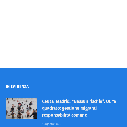
IN EVIDENZA
Ceuta, Madrid: “Nessun rischio”. UE fa
quadrato: gestione migranti
responsabilità comune
4 Agosto 2026