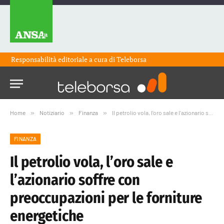
Responsabilità editoriale a cura di
Teleborsa
Home
»
Notiziario
»
Finanza
»
Il petrolio vola, l’oro sale e l’azionario soffre con preoccupazioni per le forniture energetiche
FINANZA
Il petrolio vola, l’oro sale e
l’azionario soffre con
preoccupazioni per le forniture
energetiche