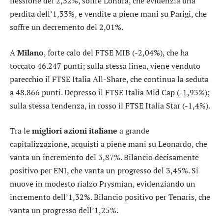
flessione del 2,32%, soffre
Londra
, che evidenzia una
perdita dell’1,33%, e vendite a piene mani su
Parigi
, che
soffre un decremento del 2,01%.
A
Milano
, forte calo del
FTSE MIB
(-2,04%), che ha
toccato 46.247 punti; sulla stessa linea, viene venduto
parecchio il
FTSE Italia All-Share
, che continua la seduta
a 48.866 punti. Depresso il
FTSE Italia Mid Cap
(-1,93%);
sulla stessa tendenza, in rosso il
FTSE Italia Star
(-1,4%).
Tra le
migliori azioni italiane
a grande
capitalizzazione, acquisti a piene mani su
Leonardo
, che
vanta un incremento del 3,87%. Bilancio decisamente
positivo per
ENI
, che vanta un progresso del 3,45%. Si
muove in modesto rialzo
Prysmian
, evidenziando un
incremento dell’1,32%. Bilancio positivo per
Tenaris
, che
vanta un progresso dell’1,25%.