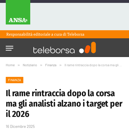
Responsabilità editoriale a cura di
Teleborsa
Home
»
Notiziario
»
Finanza
»
Il rame rintraccia dopo la corsa ma gli analisti alzano i target per il 2026
FINANZA
Il rame rintraccia dopo la corsa
ma gli analisti alzano i target per
il 2026
16 Dicembre 2025