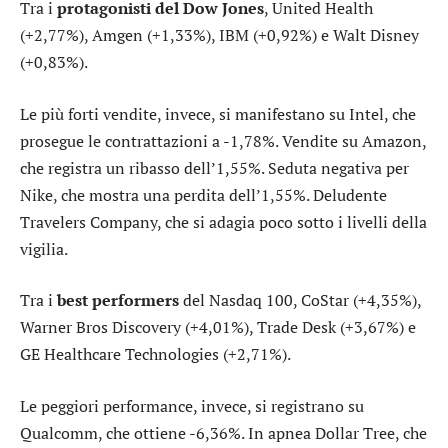
Tra i
protagonisti del Dow Jones
,
United Health
(+2,77%),
Amgen
(+1,33%),
IBM
(+0,92%) e
Walt Disney
(+0,83%).
Le più forti vendite, invece, si manifestano su
Intel
, che
prosegue le contrattazioni a -1,78%. Vendite su
Amazon
,
che registra un ribasso dell’1,55%. Seduta negativa per
Nike
, che mostra una perdita dell’1,55%. Deludente
Travelers Company
, che si adagia poco sotto i livelli della
vigilia.
Tra i
best performers
del Nasdaq 100,
CoStar
(+4,35%),
Warner Bros Discovery
(+4,01%),
Trade Desk
(+3,67%) e
GE Healthcare Technologies
(+2,71%).
Le peggiori performance, invece, si registrano su
Qualcomm
, che ottiene -6,36%. In apnea
Dollar Tree
, che