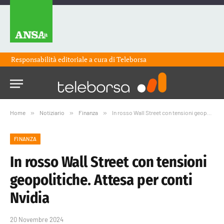
Responsabilità editoriale a cura di
Teleborsa
Home
»
Notiziario
»
Finanza
»
In rosso Wall Street con tensioni geopolitiche. Attesa per conti Nvidia
FINANZA
In rosso Wall Street con tensioni
geopolitiche. Attesa per conti
Nvidia
20 Novembre 2024