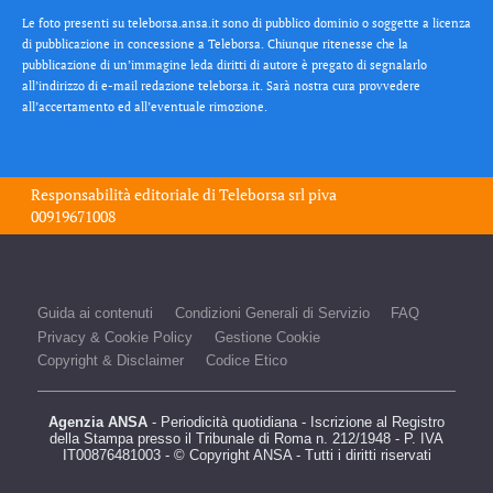
Le foto presenti su teleborsa.ansa.it sono di pubblico dominio o soggette a licenza
di pubblicazione in concessione a Teleborsa. Chiunque ritenesse che la
pubblicazione di un’immagine leda diritti di autore è pregato di segnalarlo
all’indirizzo di e-mail redazione teleborsa.it. Sarà nostra cura provvedere
all’accertamento ed all’eventuale rimozione.
Responsabilità editoriale di
Teleborsa srl
piva
00919671008
Guida ai contenuti
Condizioni Generali di Servizio
FAQ
Privacy & Cookie Policy
Gestione Cookie
Copyright & Disclaimer
Codice Etico
Agenzia ANSA
- Periodicità quotidiana - Iscrizione al Registro
della Stampa presso il Tribunale di Roma n. 212/1948 - P. IVA
IT00876481003 - © Copyright ANSA - Tutti i diritti riservati