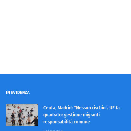
IN EVIDENZA
Ceuta, Madrid: “Nessun rischio”. UE fa
quadrato: gestione migranti
responsabilità comune
4 Agosto 2026