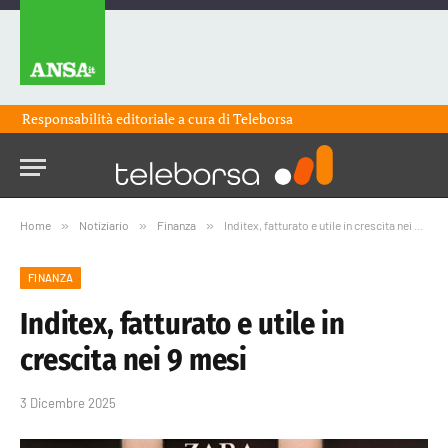
Responsabilità editoriale a cura di
Teleborsa
Home
»
Notiziario
»
Finanza
»
Inditex, fatturato e utile in crescita nei 9 mesi
FINANZA
Inditex, fatturato e utile in
crescita nei 9 mesi
3 Dicembre 2025