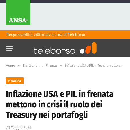
Responsabilità editoriale a cura di
Teleborsa
Home
»
Notiziario
»
Finanza
»
Inflazione USA e PIL in frenata mettono in crisi il ruolo dei Treasury nei portafogli
FINANZA
Inflazione USA e PIL in frenata
mettono in crisi il ruolo dei
Treasury nei portafogli
28 Maggio 2026