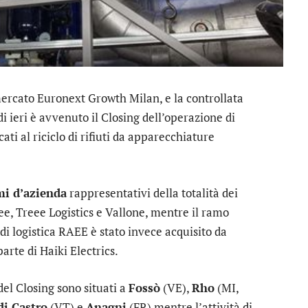
mercato Euronext Growth Milan, e la controllata
i ieri è avvenuto il Closing dell’operazione di
ati al riciclo di rifiuti da apparecchiature
mi d’azienda
rappresentativi della totalità dei
ee, Treee Logistics e Vallone, mentre il ramo
 di logistica RAEE è stato invece acquisito da
arte di Haiki Electrics.
el Closing sono situati a
Fossò
(VE),
Rho
(MI,
di Castro
(VT) e
Anagni
(FR) mentre l’attività di