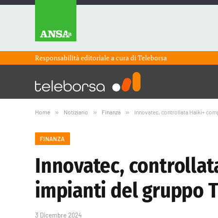
Responsabilità editoriale a cura di
Teleborsa
Home
»
Notiziario
»
Finanza
»
Innovatec, controllata Haiki+ com
FINANZA
Innovatec, controllat
impianti del gruppo 
3 Dicembre 2024