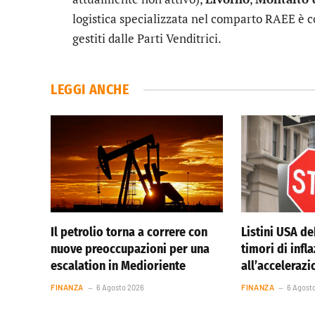
logistica specializzata nel comparto RAEE è cos
gestiti dalle Parti Venditrici.
LEGGI ANCHE
Il petrolio torna a correre con
Listini USA de
nuove preoccupazioni per una
timori di infl
escalation in Medioriente
all’accelerazi
FINANZA
6 Agosto 2026
FINANZA
6 Agost