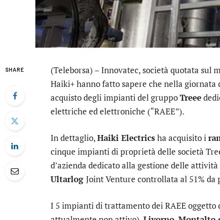
(Teleborsa) –
Innovatec
, società quotata sul 
SHARE
Haiki+ hanno fatto sapere che nella giornata d
acquisto degli impianti del gruppo
Treee
dedic
elettriche ed elettroniche (“RAEE”).
In dettaglio,
Haiki Electrics
ha acquisito i
ra
cinque impianti di proprietà delle società Tre
d’azienda dedicato alla gestione delle attività
Ultarlog
Joint Venture controllata al 51% da p
I 5 impianti di trattamento dei RAEE oggetto d
attualmente non attivo),
Livorno
,
Montalto 