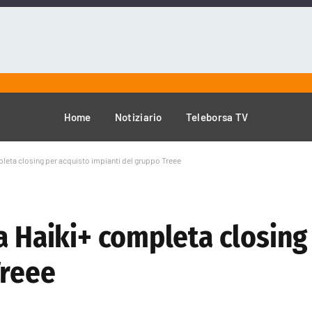
Home
Notiziario
Teleborsa TV
pleta closing per acquisto impianti del gruppo Treee
a Haiki+ completa closing
Treee