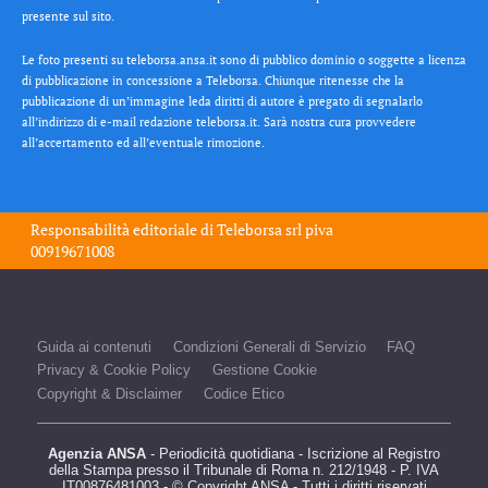
presente sul sito.
Le foto presenti su teleborsa.ansa.it sono di pubblico dominio o soggette a licenza
di pubblicazione in concessione a Teleborsa. Chiunque ritenesse che la
pubblicazione di un’immagine leda diritti di autore è pregato di segnalarlo
all’indirizzo di e-mail redazione teleborsa.it. Sarà nostra cura provvedere
all’accertamento ed all’eventuale rimozione.
Responsabilità editoriale di
Teleborsa srl
piva
00919671008
Guida ai contenuti
Condizioni Generali di Servizio
FAQ
Privacy & Cookie Policy
Gestione Cookie
Copyright & Disclaimer
Codice Etico
Agenzia ANSA
- Periodicità quotidiana - Iscrizione al Registro
della Stampa presso il Tribunale di Roma n. 212/1948 - P. IVA
IT00876481003 - © Copyright ANSA - Tutti i diritti riservati