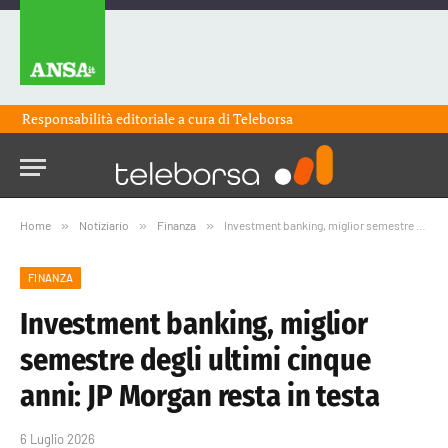
Responsabilità editoriale a cura di
Teleborsa
Home
»
Notiziario
»
Finanza
»
Investment banking, miglior semestre degli ultimi cinque anni: JP Morgan resta in testa
FINANZA
Investment banking, miglior
semestre degli ultimi cinque
anni: JP Morgan resta in testa
6 Luglio 2026