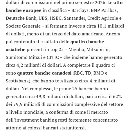
dollari di commissioni nel primo semestre 2026. Le
otto
banche europee
in classifica –
Barclays
,
BNP Paribas
,
Deutsche Bank
,
UBS
,
HSBC
,
Santander
,
Credit Agricole
e
Societe Generale
– si fermano invece a circa 10,1 miliardi
di dollari, meno di un terzo del dato americano. Ancora
più contenuto il risultato delle
quattro banche
asiatiche
presenti in top 25 –
Mizuho
,
Mitsubishi
,
Sumitomo Mitsui
e CITIC – che insieme hanno generato
circa 4,2 miliardi di dollari. A completare il quadro ci
sono
quattro banche canadesi
(
RBC
,
TD
,
BMO
e
Scotiabank
), che hanno totalizzato circa 4 miliardi di
dollari. Nel complesso, le prime 25 banche hanno
generato circa 49,8 miliardi di dollari, pari a circa il 62%
dei 79,9 miliardi di commissioni complessive del settore
a livello mondiale, a conferma di come il mercato
dell’investment banking resti fortemente concentrato
attorno ai colossi bancari statunitensi.