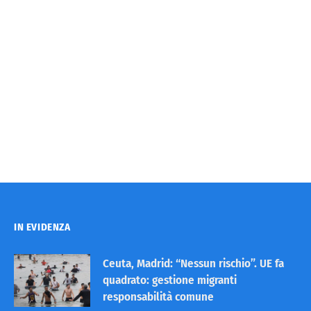
IN EVIDENZA
Ceuta, Madrid: “Nessun rischio”. UE fa
quadrato: gestione migranti
responsabilità comune