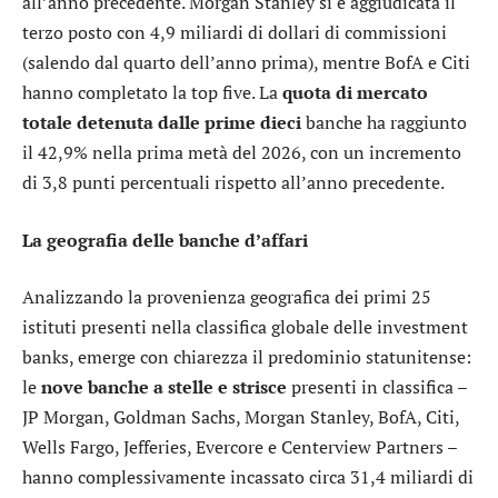
all’anno precedente. Morgan Stanley si è aggiudicata il
terzo posto con 4,9 miliardi di dollari di commissioni
(salendo dal quarto dell’anno prima), mentre
BofA
e
Citi
hanno completato la top five. La
quota di mercato
totale detenuta dalle prime dieci
banche ha raggiunto
il 42,9% nella prima metà del 2026, con un incremento
di 3,8 punti percentuali rispetto all’anno precedente.
La geografia delle banche d’affari
Analizzando la provenienza geografica dei primi 25
istituti presenti nella classifica globale delle investment
banks, emerge con chiarezza il predominio statunitense:
le
nove banche a stelle e strisce
presenti in classifica –
JP Morgan, Goldman Sachs, Morgan Stanley, BofA, Citi,
Wells Fargo
,
Jefferies
,
Evercore
e Centerview Partners –
hanno complessivamente incassato circa 31,4 miliardi di