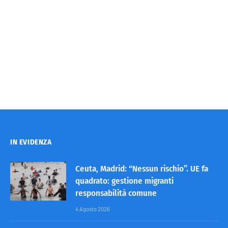
IN EVIDENZA
Ceuta, Madrid: “Nessun rischio”. UE fa
quadrato: gestione migranti
responsabilità comune
4 Agosto 2026