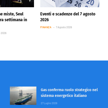
he miste, Seul
Eventi e scadenze del 7 agosto
tra settimana in
2026
FINANZA
7 Agosto 2026
o 2026
Gas conferma ruolo strategico nel
sistema energetico italiano
27 Luglio 2026