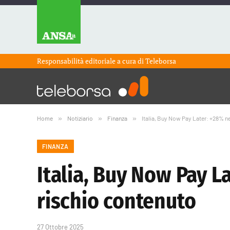
Responsabilità editoriale a cura di
Teleborsa
Home
»
Notiziario
»
Finanza
»
Italia, Buy Now Pay Later: +28% n
FINANZA
Italia, Buy Now Pay L
rischio contenuto
27 Ottobre 2025