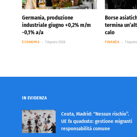
Germania, produzione
Borse asiatic
industriale giugno +0,2% m/m
termina un’al
-0,1% a/a
calo
ECONOMIA
7 Agosto 2026
FINANZA
7 Agost
IN EVIDENZA
Ceuta, Madrid: “Nessun rischio”.
UE fa quadrato: gestione migranti
responsabilità comune