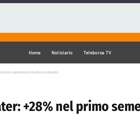
Home
Notiziario
Teleborsa TV
el primo semestre e rischio contenuto
ater: +28% nel primo seme