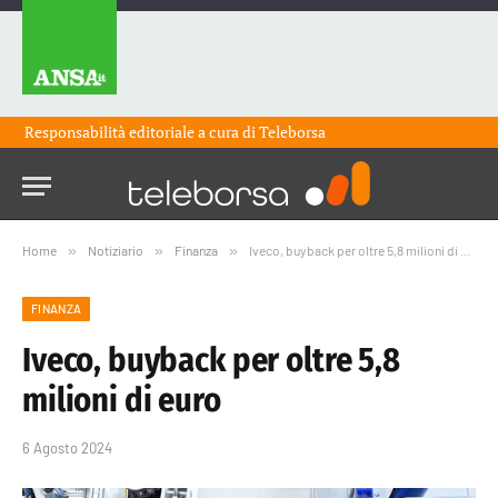
Responsabilità editoriale a cura di
Teleborsa
Home
»
Notiziario
»
Finanza
»
Iveco, buyback per oltre 5,8 milioni di euro
FINANZA
Iveco, buyback per oltre 5,8
milioni di euro
6 Agosto 2024