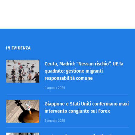
IN EVIDENZA
Ceuta, Madrid: “Nessun rischio”. UE fa
quadrato: gestione migranti
responsabilità comune
4 Agosto 2026
Giappone e Stati Uniti confermano maxi
intervento congiunto sul Forex
3 Agosto 2026