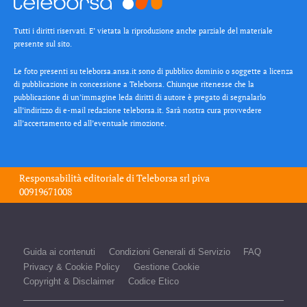
Tutti i diritti riservati. E’ vietata la riproduzione anche parziale del materiale
presente sul sito.
Le foto presenti su teleborsa.ansa.it sono di pubblico dominio o soggette a licenza
di pubblicazione in concessione a Teleborsa. Chiunque ritenesse che la
pubblicazione di un’immagine leda diritti di autore è pregato di segnalarlo
all’indirizzo di e-mail redazione teleborsa.it. Sarà nostra cura provvedere
all’accertamento ed all’eventuale rimozione.
Responsabilità editoriale di
Teleborsa srl
piva
00919671008
Guida ai contenuti
Condizioni Generali di Servizio
FAQ
Privacy & Cookie Policy
Gestione Cookie
Copyright & Disclaimer
Codice Etico