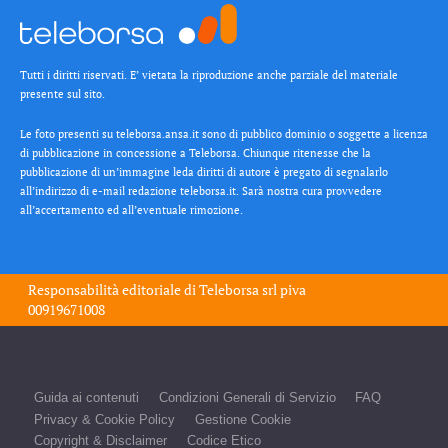
Tutti i diritti riservati. E’ vietata la riproduzione anche parziale del materiale
presente sul sito.
Le foto presenti su teleborsa.ansa.it sono di pubblico dominio o soggette a licenza
di pubblicazione in concessione a Teleborsa. Chiunque ritenesse che la
pubblicazione di un’immagine leda diritti di autore è pregato di segnalarlo
all’indirizzo di e-mail redazione teleborsa.it. Sarà nostra cura provvedere
all’accertamento ed all’eventuale rimozione.
Responsabilità editoriale di
Teleborsa srl
piva
00919671008
Guida ai contenuti
Condizioni Generali di Servizio
FAQ
Privacy & Cookie Policy
Gestione Cookie
Copyright & Disclaimer
Codice Etico