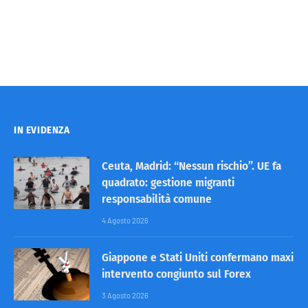
IN EVIDENZA
Ceuta, Madrid: “Nessun rischio”. UE fa
quadrato: gestione migranti
responsabilità comune
4 Agosto 2026
Giappone e Stati Uniti confermano maxi
intervento congiunto sul Forex
3 Agosto 2026