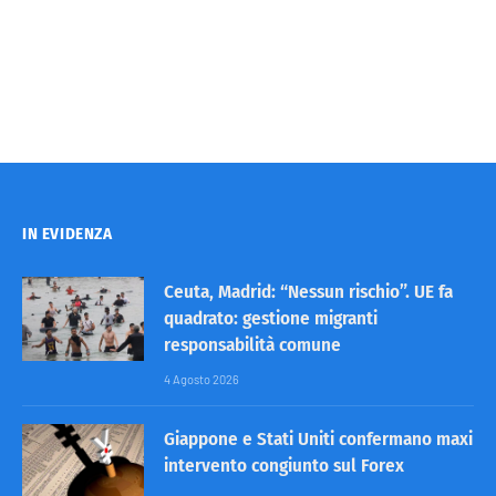
IN EVIDENZA
Ceuta, Madrid: “Nessun rischio”. UE fa
quadrato: gestione migranti
responsabilità comune
4 Agosto 2026
Giappone e Stati Uniti confermano maxi
intervento congiunto sul Forex