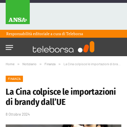
Responsabilità editoriale a cura di
Teleborsa
Home
»
Notiziario
»
Finanza
»
La Cina colpisce le importazioni di brandy dall’UE
FINANZA
La Cina colpisce le importazioni
di brandy dall’UE
8 Ottobre 2024