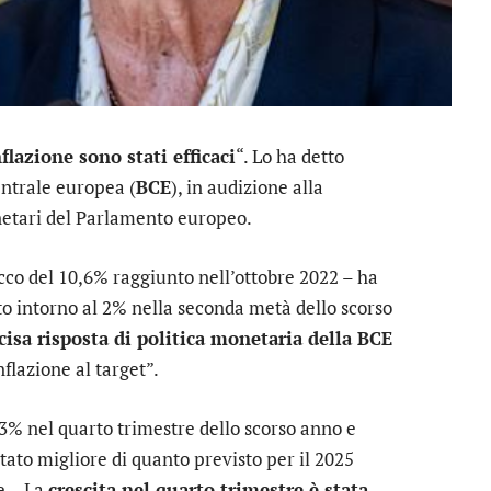
nflazione sono stati efficaci
“. Lo ha detto
entrale europea (
BCE
), in audizione alla
etari del Parlamento europeo.
cco del 10,6% raggiunto nell’ottobre 2022 – ha
tto intorno al 2% nella seconda metà dello scorso
cisa risposta di politica monetaria della BCE
nflazione al target”.
,3% nel quarto trimestre dello scorso anno e
tato migliore di quanto previsto per il 2025
e – La
crescita nel quarto trimestre è stata