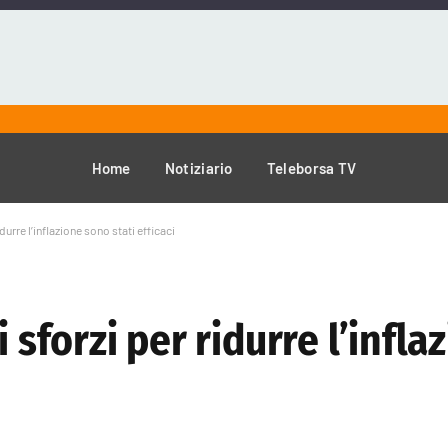
Home
Notiziario
Teleborsa TV
durre l’inflazione sono stati efficaci
i sforzi per ridurre l’infl