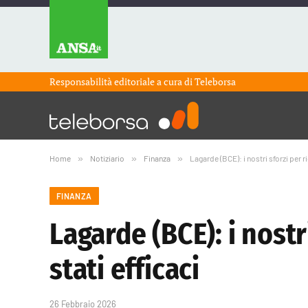
Responsabilità editoriale a cura di
Teleborsa
Home
»
Notiziario
»
Finanza
»
Lagarde (BCE): i nostri sforzi per ri
FINANZA
Lagarde (BCE): i nostr
stati efficaci
26 Febbraio 2026