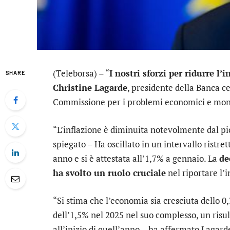
(Teleborsa) – “
I nostri sforzi per ridurre l’i
SHARE
Christine Lagarde
, presidente della Banca c
Commissione per i problemi economici e mon
“L’inflazione è diminuita notevolmente dal pi
spiegato – Ha oscillato in un intervallo ristre
anno e si è attestata all’1,7% a gennaio. La
de
ha svolto un ruolo cruciale
nel riportare l’i
“Si stima che l’economia sia cresciuta dello 0
dell’1,5% nel 2025 nel suo complesso, un risul
all’inizio di quell’anno – ha affermato Lagard