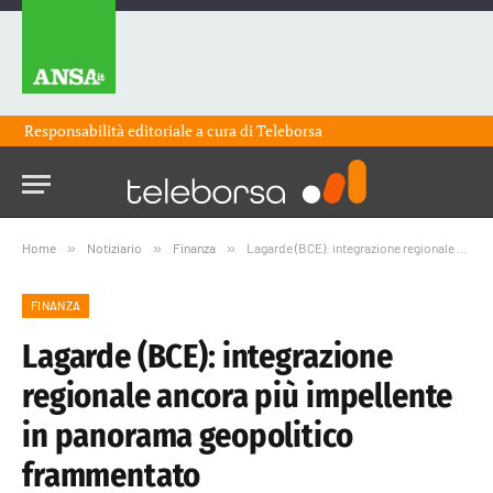
Responsabilità editoriale a cura di
Teleborsa
Home
»
Notiziario
»
Finanza
»
Lagarde (BCE): integrazione regionale ancora più impellente in panorama geopolitico frammentato
FINANZA
Lagarde (BCE): integrazione
regionale ancora più impellente
in panorama geopolitico
frammentato