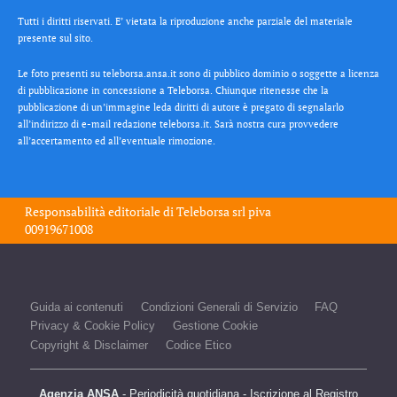
Tutti i diritti riservati. E’ vietata la riproduzione anche parziale del materiale
presente sul sito.
Le foto presenti su teleborsa.ansa.it sono di pubblico dominio o soggette a licenza
di pubblicazione in concessione a Teleborsa. Chiunque ritenesse che la
pubblicazione di un’immagine leda diritti di autore è pregato di segnalarlo
all’indirizzo di e-mail redazione teleborsa.it. Sarà nostra cura provvedere
all’accertamento ed all’eventuale rimozione.
Responsabilità editoriale di
Teleborsa srl
piva
00919671008
Guida ai contenuti
Condizioni Generali di Servizio
FAQ
Privacy & Cookie Policy
Gestione Cookie
Copyright & Disclaimer
Codice Etico
Agenzia ANSA
- Periodicità quotidiana - Iscrizione al Registro