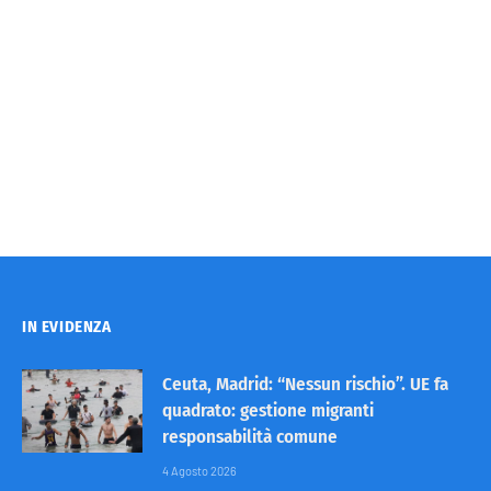
IN EVIDENZA
Ceuta, Madrid: “Nessun rischio”. UE fa
quadrato: gestione migranti
responsabilità comune
4 Agosto 2026