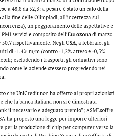
servizi ha indicato a marzo una contrazione (dopo
se a 48,8 da 52,3: a pesare è stato un calo della
lla fine delle Olimpiadi, all’incertezza sul
concorrenza), un peggioramento delle aspettative e
I PMI servizi e composito dell’
Eurozona
di marzo
 e 50,7 rispettivamente. Negli
USA
, a febbraio, gli
nuiti di -1,4% m/m (contro -1,2% atteso e -0,5%
ili; escludendo i trasporti, gli ordinativi sono
nziando come le aziende stessero progredendo nei
ra.
tto che
UniCredit
non ha offerto ai propri azionisti
 e che la banca italiana non si è dimostrata
bank il necessario e adeguato premio”;
ASML
soffre
 USA ha proposto una legge per imporre ulteriori
re per la produzione di chip per computer verso la
uncio da parte di
Pershing Square
di un’offerta di