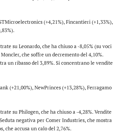
STMicroelectronics
(+4,21%),
Fincantieri
(+1,33%),
,83%).
strate su
Leonardo
, che ha chiuso a -8,05% (su voci
u
Moncler
, che soffre un decremento del 4,10%.
stra un ribasso del 3,89%. Si concentrano le vendite
Bank
(+21,00%),
NewPrinces
(+13,28%),
Ferragamo
strate su
Philogen
, che ha chiuso a -4,28%. Vendite
. Seduta negativa per
Comer Industries
, che mostra
os
, che accusa un calo del 2,76%.