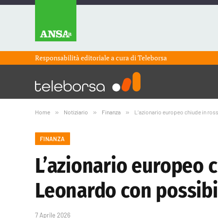
Responsabilità editoriale a cura di
Teleborsa
Home
»
Notiziario
»
Finanza
»
L’azionario europeo chiude in ros
FINANZA
L’azionario europeo c
Leonardo con possib
7 Aprile 2026