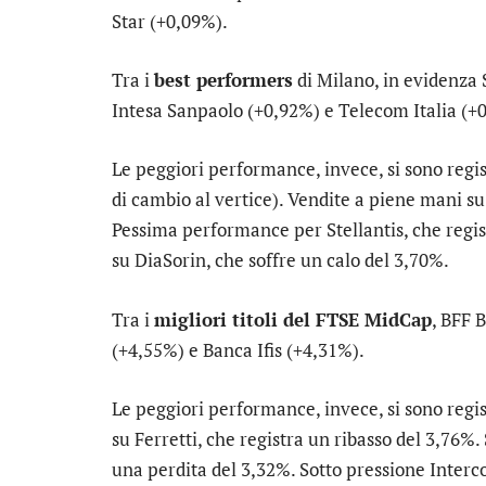
Star
(+0,09%).
Tra i
best performers
di Milano, in evidenza
Intesa Sanpaolo
(+0,92%) e
Telecom Italia
(+0
Le peggiori performance, invece, si sono regi
di cambio al vertice). Vendite a piene mani s
Pessima performance per
Stellantis
, che regi
su
DiaSorin
, che soffre un calo del 3,70%.
Tra i
migliori titoli del FTSE MidCap
,
BFF 
(+4,55%) e
Banca Ifis
(+4,31%).
Le peggiori performance, invece, si sono regi
su
Ferretti
, che registra un ribasso del 3,76%
una perdita del 3,32%. Sotto pressione
Interc