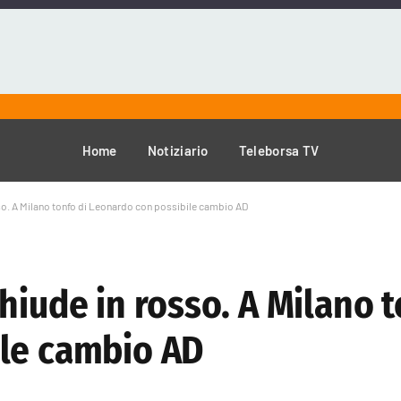
Home
Notiziario
Teleborsa TV
so. A Milano tonfo di Leonardo con possibile cambio AD
hiude in rosso. A Milano t
ile cambio AD