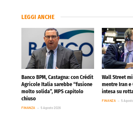
LEGGI ANCHE
Banco BPM, Castagna: con Crédit
Wall Street m
Agricole Italia sarebbe “fusione
mentre Iran 
molto solida”, MPS capitolo
intesa su rot
chiuso
FINANZA
5 Agost
FINANZA
5 Agosto 2026