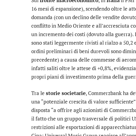
Sul
fronte macroeconomico
, in
Italia
il PMI 
16 mesi di espansione), scendendo oltre le atte
domanda (con un declino delle vendite dovuto a
conflitto in Medio Oriente e all’accresciuta 
un incremento dei costi (dovuto alla guerra). 
sono stati leggermente rivisti al rialzo a 50,2
ordini preliminari di beni durevoli sono dimi
precedente) a causa delle commesse di aeromob
infatti saliti oltre le attese di +0,8%, evide
propri piani di investimento prima della guer
Tra le
storie societarie
,
Commerzbank
ha de
una “potenziale crescita di valore sufficiente”
disposta “a offrire agli azionisti di Commerz
il fatto che un gruppo trasversale di politici
restrizioni alle esportazioni di apparecchiatu
Cina;
Universal Music Group
reagisce all’ann