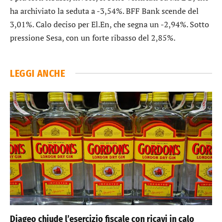
ha archiviato la seduta a -3,54%.
BFF Bank
scende del
3,01%. Calo deciso per
El.En
, che segna un -2,94%. Sotto
pressione
Sesa
, con un forte ribasso del 2,85%.
LEGGI ANCHE
Diageo chiude l’esercizio fiscale con ricavi in calo