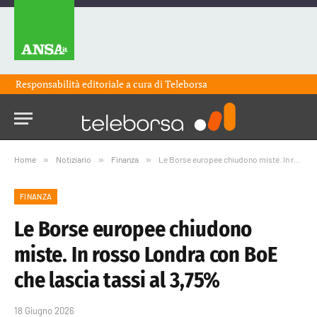
Responsabilità editoriale a cura di
Teleborsa
Home
»
Notiziario
»
Finanza
»
Le Borse europee chiudono miste. In rosso Londra con BoE che lascia tassi al 3,75%
FINANZA
Le Borse europee chiudono
miste. In rosso Londra con BoE
che lascia tassi al 3,75%
18 Giugno 2026