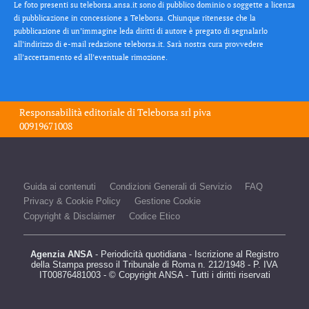
Le foto presenti su teleborsa.ansa.it sono di pubblico dominio o soggette a licenza
di pubblicazione in concessione a Teleborsa. Chiunque ritenesse che la
pubblicazione di un’immagine leda diritti di autore è pregato di segnalarlo
all’indirizzo di e-mail redazione teleborsa.it. Sarà nostra cura provvedere
all’accertamento ed all’eventuale rimozione.
Responsabilità editoriale di
Teleborsa srl
piva
00919671008
Guida ai contenuti
Condizioni Generali di Servizio
FAQ
Privacy & Cookie Policy
Gestione Cookie
Copyright & Disclaimer
Codice Etico
Agenzia ANSA
- Periodicità quotidiana - Iscrizione al Registro
della Stampa presso il Tribunale di Roma n. 212/1948 - P. IVA
IT00876481003 - © Copyright ANSA - Tutti i diritti riservati