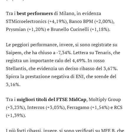
Tra i
best performers
di Milano, in evidenza
STMicroelectronics
(+4,19%),
Banco BPM
(+2,00%),
Prysmian
(+1,20%) e
Brunello Cucinelli
(+1,18%).
Le peggiori performance, invece, si sono registrate su
Saipem
, che ha chiuso a -7,34%. Lettera su
Tenaris
, che
registra un importante calo del 4,49%. In rosso
Stellantis
, che evidenzia un deciso ribasso del 3,67%.
Spicca la prestazione negativa di
ENI
, che scende del
3,16%.
Tra i
migliori titoli del FTSE MidCap
,
Moltiply Group
(+3,23%),
Intercos
(+3,03%),
Ferragamo
(+1,54%) e
RCS
(+1,39%).
I più forti ribassi, invece, si sono verificati su
MFE B
, che