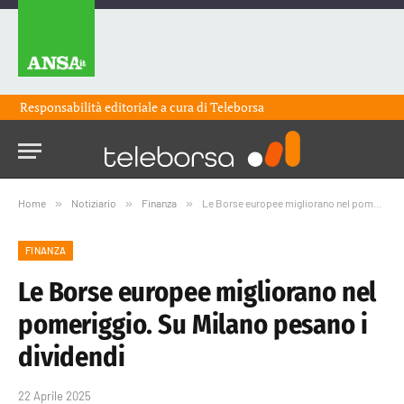
Responsabilità editoriale a cura di
Teleborsa
Home
»
Notiziario
»
Finanza
»
Le Borse europee migliorano nel pomeriggio. Su Milano pesano i dividendi
FINANZA
Le Borse europee migliorano nel
pomeriggio. Su Milano pesano i
dividendi
22 Aprile 2025