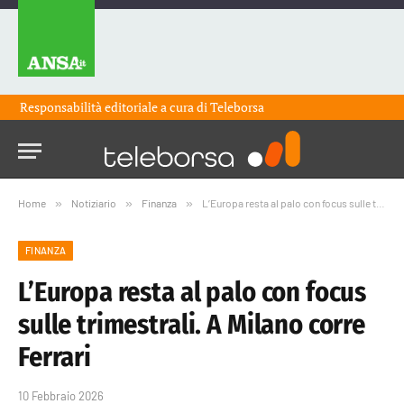
Responsabilità editoriale a cura di
Teleborsa
Home
»
Notiziario
»
Finanza
»
L’Europa resta al palo con focus sulle trimestrali. A Milano corre Ferrari
FINANZA
L’Europa resta al palo con focus
sulle trimestrali. A Milano corre
Ferrari
10 Febbraio 2026