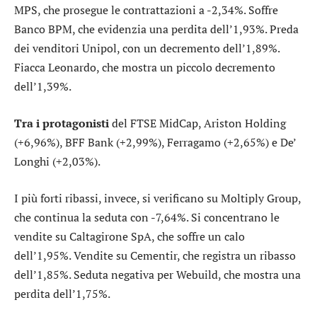
MPS
, che prosegue le contrattazioni a -2,34%. Soffre
Banco BPM
, che evidenzia una perdita dell’1,93%. Preda
dei venditori
Unipol
, con un decremento dell’1,89%.
Fiacca
Leonardo
, che mostra un piccolo decremento
dell’1,39%.
Tra i protagonisti
del FTSE MidCap,
Ariston Holding
(+6,96%),
BFF Bank
(+2,99%),
Ferragamo
(+2,65%) e
De’
Longhi
(+2,03%).
I più forti ribassi, invece, si verificano su
Moltiply Group
,
che continua la seduta con -7,64%. Si concentrano le
vendite su
Caltagirone SpA
, che soffre un calo
dell’1,95%. Vendite su
Cementir
, che registra un ribasso
dell’1,85%. Seduta negativa per
Webuild
, che mostra una
perdita dell’1,75%.