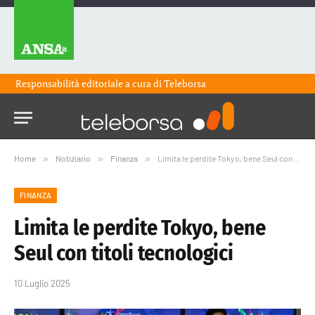
Responsabilità editoriale a cura di
Teleborsa
Home
»
Notiziario
»
Finanza
»
Limita le perdite Tokyo, bene Seul con titoli tecnologici
FINANZA
Limita le perdite Tokyo, bene
Seul con titoli tecnologici
10 Luglio 2025