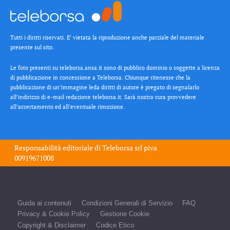
Tutti i diritti riservati. E’ vietata la riproduzione anche parziale del materiale
presente sul sito.
Le foto presenti su teleborsa.ansa.it sono di pubblico dominio o soggette a licenza
di pubblicazione in concessione a Teleborsa. Chiunque ritenesse che la
pubblicazione di un’immagine leda diritti di autore è pregato di segnalarlo
all’indirizzo di e-mail redazione teleborsa.it. Sarà nostra cura provvedere
all’accertamento ed all’eventuale rimozione.
Responsabilità editoriale di
Teleborsa srl
piva
00919671008
Guida ai contenuti
Condizioni Generali di Servizio
FAQ
Privacy & Cookie Policy
Gestione Cookie
Copyright & Disclaimer
Codice Etico