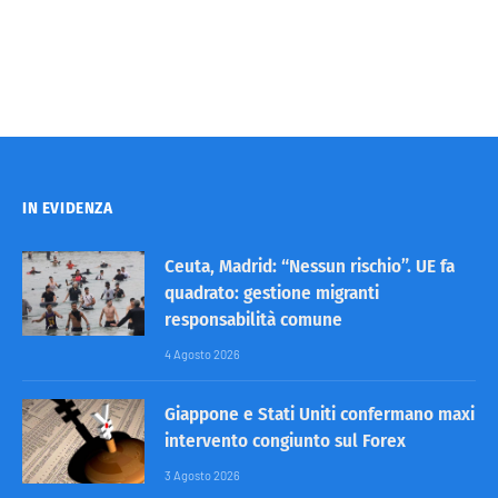
IN EVIDENZA
Ceuta, Madrid: “Nessun rischio”. UE fa
quadrato: gestione migranti
responsabilità comune
4 Agosto 2026
Giappone e Stati Uniti confermano maxi
intervento congiunto sul Forex
3 Agosto 2026