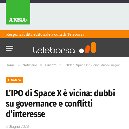
Responsabilità editoriale a cura di
Teleborsa
Home
»
Notiziario
»
Finanza
»
L’IPO di Space X è vicina: dubbi su governance e conflitti d’interesse
FINANZA
L’IPO di Space X è vicina: dubbi
su governance e conflitti
d’interesse
3 Giugno 2026