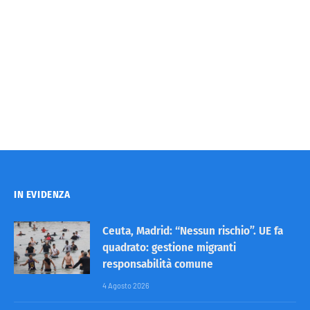
IN EVIDENZA
Ceuta, Madrid: “Nessun rischio”. UE fa
quadrato: gestione migranti
responsabilità comune
4 Agosto 2026