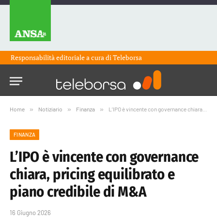
Responsabilità editoriale a cura di
Teleborsa
Home
»
Notiziario
»
Finanza
»
L’IPO è vincente con governance chiara, pricing equilibrato e piano credibile di M&A
FINANZA
L’IPO è vincente con governance
chiara, pricing equilibrato e
piano credibile di M&A
16 Giugno 2026