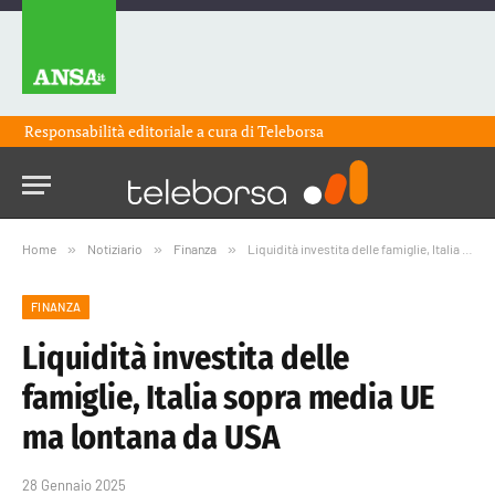
Responsabilità editoriale a cura di
Teleborsa
Home
»
Notiziario
»
Finanza
»
Liquidità investita delle famiglie, Italia sopra media UE ma lontana da USA
FINANZA
Liquidità investita delle
famiglie, Italia sopra media UE
ma lontana da USA
28 Gennaio 2025