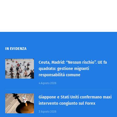
IN EVIDENZA
Ceuta, Madrid: “Nessun rischio”. UE fa
quadrato: gestione migranti
responsabilità comune
4 Agosto 2026
Giappone e Stati Uniti confermano maxi
intervento congiunto sul Forex
3 Agosto 2026