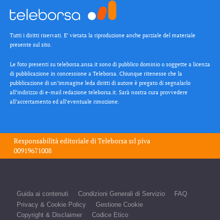
Tutti i diritti riservati. E’ vietata la riproduzione anche parziale del materiale
presente sul sito.
Le foto presenti su teleborsa.ansa.it sono di pubblico dominio o soggette a licenza
di pubblicazione in concessione a Teleborsa. Chiunque ritenesse che la
pubblicazione di un’immagine leda diritti di autore è pregato di segnalarlo
all’indirizzo di e-mail redazione teleborsa.it. Sarà nostra cura provvedere
all’accertamento ed all’eventuale rimozione.
Responsabilità editoriale di
Teleborsa srl
piva
00919671008
Guida ai contenuti
Condizioni Generali di Servizio
FAQ
Privacy & Cookie Policy
Gestione Cookie
Copyright & Disclaimer
Codice Etico