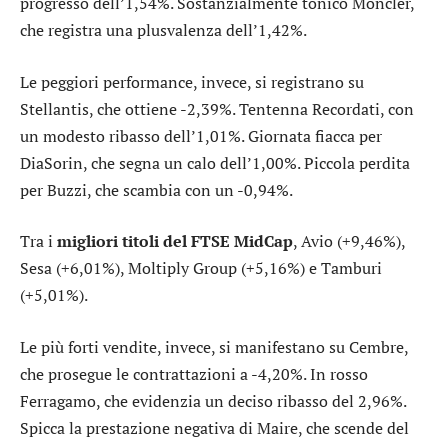
progresso dell’1,54%. Sostanzialmente tonico
Moncler
,
che registra una plusvalenza dell’1,42%.
Le peggiori performance, invece, si registrano su
Stellantis
, che ottiene -2,39%. Tentenna
Recordati
, con
un modesto ribasso dell’1,01%. Giornata fiacca per
DiaSorin
, che segna un calo dell’1,00%. Piccola perdita
per
Buzzi
, che scambia con un -0,94%.
Tra i
migliori titoli del FTSE MidCap
,
Avio
(+9,46%),
Sesa
(+6,01%),
Moltiply Group
(+5,16%) e
Tamburi
(+5,01%).
Le più forti vendite, invece, si manifestano su
Cembre
,
che prosegue le contrattazioni a -4,20%. In rosso
Ferragamo
, che evidenzia un deciso ribasso del 2,96%.
Spicca la prestazione negativa di
Maire
, che scende del