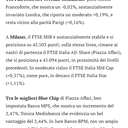
Francoforte
, che mostra un -0,02%, sostanzialmente
invariato
Londra
, che riporta un moderato +0,19%, e
resta vicino alla parità
Parigi
(+0,16%).
A
Milano
, il
FTSE MIB
è sostanzialmente stabile e si
posiziona su 42.503 punti; sulla stessa linea, rimane ai
nastri di partenza il
FTSE Italia All-Share
(
Piazza Affari
),
che si posiziona a 45.094 punti, in prossimità dei livelli
precedenti. In moderato rialzo il
FTSE Italia Mid Cap
(+0,37%); come pure, in denaro il
FTSE Italia Star
(+1,11%).
Tra le migliori Blue Chip
di Piazza Affari, ben
impostata
Banca MPS
, che mostra un incremento del
2,47%. Tonica
Mediobanca
che evidenzia un bel
vantaggio del 2,44%. In luce
Banco BPM
, con un ampio