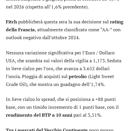
nel 2026 (rispetto all’1,6% precedente).
Fitch
pubblicherà questa sera la sua decisione sul
rating
della Francia
, attualmente classificato come “AA-” con
outlook negativo dall’ottobre 2024.
Nessuna variazione significativa per l’
Euro / Dollaro
USA
, che scambia sui valori della vigilia a 1,173. Seduta
in lieve rialzo per l’
oro
, che avanza a 3.652 dollari
l’oncia. Pioggia di acquisti sul
petrolio
(Light Sweet
Crude Oil), che mostra un guadagno dell’1,74%.
In lieve rialzo lo
spread
, che si posiziona a +88 punti
base, con un timido incremento di 1 punti base, con il
rendimento del BTP a 10 anni
pari al 3,51%.
Tra i mercati del Vecchio Continente
poco mosso