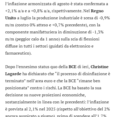
l’inflazione armonizzata di agosto è stata confermata a
+2,1% a/a e a +0,8% a/a, rispettivamente. Nel
Regno
Unito
a luglio la produzione industriale è scesa di -0,9%
m/m (contro 0% atteso e +0,7% precedente), con la
componente manifatturiera in diminuzione di -1,3%
m/m (peggior calo da 1 anno) sulla scia di flessioni
diffuse in tutti i settori (guidati da elettronico e
farmaceutico).
Dopo l’ennesimo status quo della
BCE
di ieri,
Christine
Lagarde
ha dichiarato che “il processo di disinflazione è
terminato” nell’area euro e che la BCE “rimane ben
posizionata” contro i rischi. La BCE ha basato la sua
decisione su nuove proiezioni economiche,
sostanzialmente in linea con le precedenti: l’inflazione
è prevista al 2,1% nel 2025 (rispetto all’obiettivo del 2%
ancora auspicato a giugno), prima di scendere all’1,7%