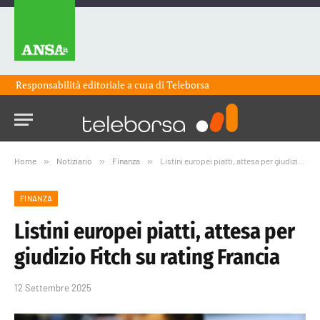
Responsabilità editoriale a cura di
Teleborsa
Home
»
Notiziario
»
Finanza
»
Listini europei piatti, attesa per giudizio Fitch su rating Francia
FINANZA
Listini europei piatti, attesa per
giudizio Fitch su rating Francia
12 Settembre 2025