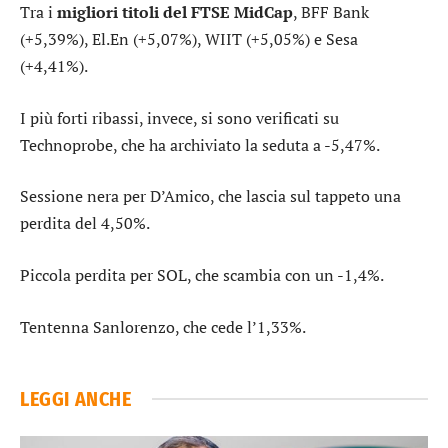
Tra i
migliori titoli del FTSE MidCap
,
BFF Bank
(+5,39%),
El.En
(+5,07%),
WIIT
(+5,05%) e
Sesa
(+4,41%).
I più forti ribassi, invece, si sono verificati su
Technoprobe
, che ha archiviato la seduta a -5,47%.
Sessione nera per
D’Amico
, che lascia sul tappeto una
perdita del 4,50%.
Piccola perdita per
SOL
, che scambia con un -1,4%.
Tentenna
Sanlorenzo
, che cede l’1,33%.
LEGGI ANCHE