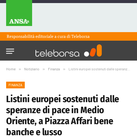
Responsabilità editoriale a cura di
Teleborsa
Home
»
Notiziario
»
Finanza
»
Listini europei sostenuti dalle speranze di pace in Medio Oriente, a Piazza Affari bene banche e lusso
FINANZA
Listini europei sostenuti dalle
speranze di pace in Medio
Oriente, a Piazza Affari bene
banche e lusso