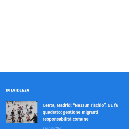
IN EVIDENZA
Ceuta, Madrid: “Nessun rischio”. UE fa
quadrato: gestione migranti
responsabilità comune
4 Agosto 2026