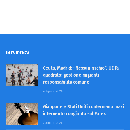
IN EVIDENZA
Ceuta, Madrid: “Nessun rischio”. UE fa
quadrato: gestione migranti
responsabilità comune
4 Agosto 2026
Giappone e Stati Uniti confermano maxi
intervento congiunto sul Forex
3 Agosto 2026