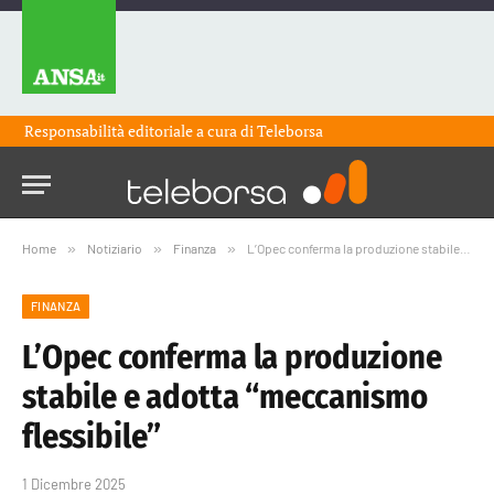
Responsabilità editoriale a cura di
Teleborsa
Home
»
Notiziario
»
Finanza
»
L’Opec conferma la produzione stabile e adotta “meccanismo flessibile”
FINANZA
L’Opec conferma la produzione
stabile e adotta “meccanismo
flessibile”
1 Dicembre 2025