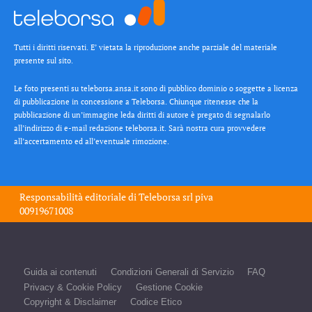
Tutti i diritti riservati. E’ vietata la riproduzione anche parziale del materiale
presente sul sito.
Le foto presenti su teleborsa.ansa.it sono di pubblico dominio o soggette a licenza
di pubblicazione in concessione a Teleborsa. Chiunque ritenesse che la
pubblicazione di un’immagine leda diritti di autore è pregato di segnalarlo
all’indirizzo di e-mail redazione teleborsa.it. Sarà nostra cura provvedere
all’accertamento ed all’eventuale rimozione.
Responsabilità editoriale di
Teleborsa srl
piva
00919671008
Guida ai contenuti
Condizioni Generali di Servizio
FAQ
Privacy & Cookie Policy
Gestione Cookie
Copyright & Disclaimer
Codice Etico