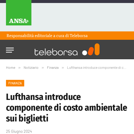
Responsabilità editoriale a cura di
Teleborsa
Home
»
Notiziario
»
Finanza
»
Lufthansa introduce componente di costo ambientale sui biglietti
FINANZA
Lufthansa introduce
componente di costo ambientale
sui biglietti
25 Giugno 2024