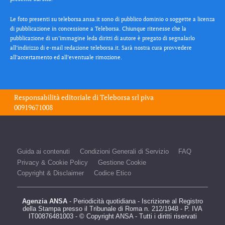
Le foto presenti su teleborsa.ansa.it sono di pubblico dominio o soggette a licenza
di pubblicazione in concessione a Teleborsa. Chiunque ritenesse che la
pubblicazione di un’immagine leda diritti di autore è pregato di segnalarlo
all’indirizzo di e-mail redazione teleborsa.it. Sarà nostra cura provvedere
all’accertamento ed all’eventuale rimozione.
Responsabilità editoriale di
Teleborsa srl
piva
00919671008
Guida ai contenuti
Condizioni Generali di Servizio
FAQ
Privacy & Cookie Policy
Gestione Cookie
Copyright & Disclaimer
Codice Etico
Agenzia ANSA
- Periodicità quotidiana - Iscrizione al Registro
della Stampa presso il Tribunale di Roma n. 212/1948 - P. IVA
IT00876481003 - © Copyright ANSA - Tutti i diritti riservati