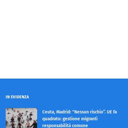
IN EVIDENZA
Ceuta, Madrid: “Nessun rischio”. UE fa
quadrato: gestione migranti
responsabilità comune