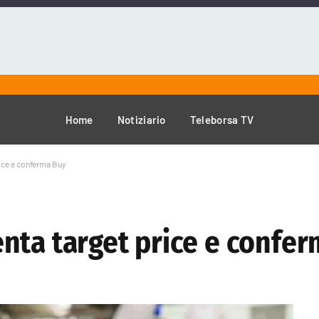
Home
Notiziario
Teleborsa TV
ice e conferma Buy
nta target price e confe