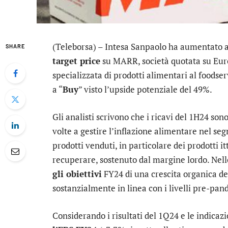
(Teleborsa) –
Intesa Sanpaolo
ha aumentato 
SHARE
target price
su
MARR
, società quotata su Eu
specializzata di prodotti alimentari al foods
a “
Buy
” visto l’upside potenziale del 49%.
Gli analisti scrivono che i ricavi del 1H24 sono
volte a gestire l’inflazione alimentare nel s
prodotti venduti, in particolare dei prodotti i
recuperare, sostenuto dal margine lordo. Nell
gli obiettivi
FY24 di una crescita organica del
sostanzialmente in linea con i livelli pre-pan
Considerando i risultati del 1Q24 e le indicazi