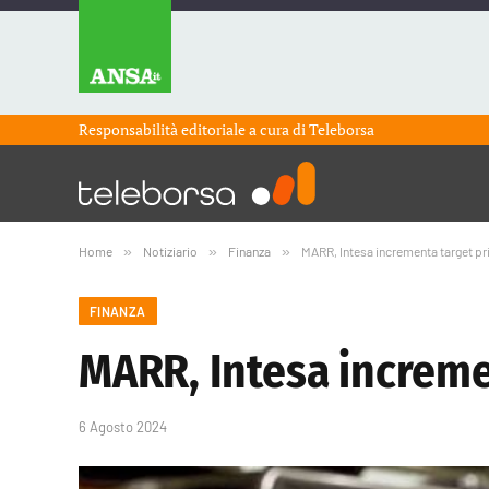
Responsabilità editoriale a cura di
Teleborsa
Home
»
Notiziario
»
Finanza
»
MARR, Intesa incrementa target pr
FINANZA
MARR, Intesa increme
6 Agosto 2024