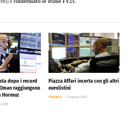
enti) e
confermato le stime FY25
.
ista dopo i record
Piazza Affari incerta con gli altri
e Oman raggiungono
eurolistini
ta Hormuz
FINANZA
5 Agosto 2026
o 2026