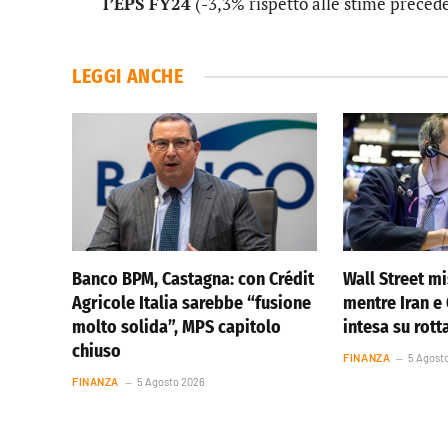
l’EPS FY24
(-3,3% rispetto alle stime preced
LEGGI ANCHE
Banco BPM, Castagna: con Crédit
Wall Street m
Agricole Italia sarebbe “fusione
mentre Iran 
molto solida”, MPS capitolo
intesa su rot
chiuso
FINANZA
5 Agost
FINANZA
5 Agosto 2026