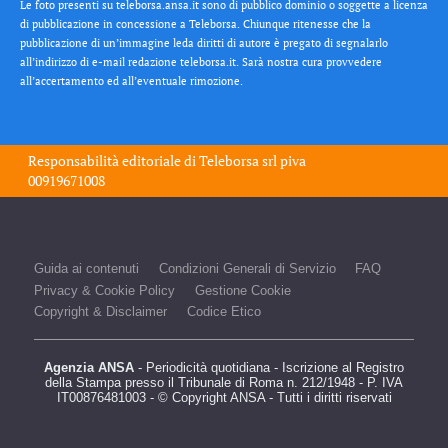
Le foto presenti su teleborsa.ansa.it sono di pubblico dominio o soggette a licenza
di pubblicazione in concessione a Teleborsa. Chiunque ritenesse che la
pubblicazione di un’immagine leda diritti di autore è pregato di segnalarlo
all’indirizzo di e-mail redazione teleborsa.it. Sarà nostra cura provvedere
all’accertamento ed all’eventuale rimozione.
Responsabilità editoriale di
Teleborsa srl
piva
00919671008
Guida ai contenuti
Condizioni Generali di Servizio
FAQ
Privacy & Cookie Policy
Gestione Cookie
Copyright & Disclaimer
Codice Etico
Agenzia ANSA
- Periodicità quotidiana - Iscrizione al Registro
della Stampa presso il Tribunale di Roma n. 212/1948 - P. IVA
IT00876481003 - © Copyright ANSA - Tutti i diritti riservati