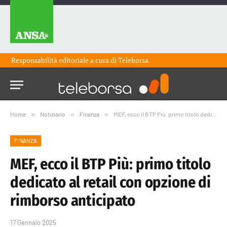
Responsabilità editoriale a cura di
Teleborsa
Home
»
Notiziario
»
Finanza
»
MEF, ecco il BTP Più: primo titolo dedicato al retail con opzione di rimborso anticipato
FINANZA
MEF, ecco il BTP Più: primo titolo
dedicato al retail con opzione di
rimborso anticipato
17 Gennaio 2025