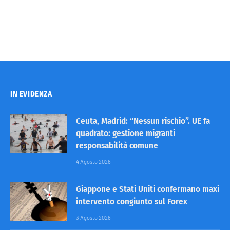
IN EVIDENZA
Ceuta, Madrid: “Nessun rischio”. UE fa
quadrato: gestione migranti
responsabilità comune
4 Agosto 2026
Giappone e Stati Uniti confermano maxi
intervento congiunto sul Forex
3 Agosto 2026