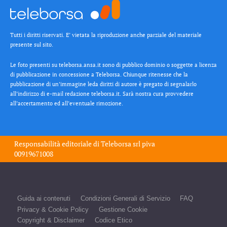
Tutti i diritti riservati. E’ vietata la riproduzione anche parziale del materiale
presente sul sito.
Le foto presenti su teleborsa.ansa.it sono di pubblico dominio o soggette a licenza
di pubblicazione in concessione a Teleborsa. Chiunque ritenesse che la
pubblicazione di un’immagine leda diritti di autore è pregato di segnalarlo
all’indirizzo di e-mail redazione teleborsa.it. Sarà nostra cura provvedere
all’accertamento ed all’eventuale rimozione.
Responsabilità editoriale di
Teleborsa srl
piva
00919671008
Guida ai contenuti
Condizioni Generali di Servizio
FAQ
Privacy & Cookie Policy
Gestione Cookie
Copyright & Disclaimer
Codice Etico