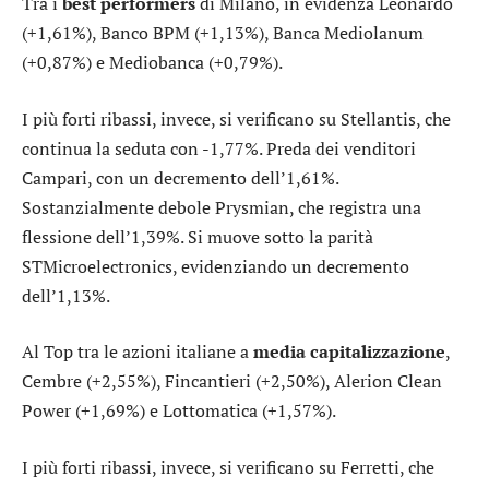
Tra i
best performers
di Milano, in evidenza
Leonardo
(+1,61%),
Banco BPM
(+1,13%),
Banca Mediolanum
(+0,87%) e
Mediobanca
(+0,79%).
I più forti ribassi, invece, si verificano su
Stellantis
, che
continua la seduta con -1,77%. Preda dei venditori
Campari
, con un decremento dell’1,61%.
Sostanzialmente debole
Prysmian
, che registra una
flessione dell’1,39%. Si muove sotto la parità
STMicroelectronics
, evidenziando un decremento
dell’1,13%.
Al Top tra le azioni italiane a
media capitalizzazione
,
Cembre
(+2,55%),
Fincantieri
(+2,50%),
Alerion Clean
Power
(+1,69%) e
Lottomatica
(+1,57%).
I più forti ribassi, invece, si verificano su
Ferretti
, che