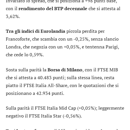
Invariato lo
spread
, che si posiziona a +98 punti base,
con il
rendimento del BTP decennale
che si attesta al
3,62%.
Tra gli indici di Eurolandia
piccola perdita per
Francoforte
, che scambia con un -0,25%, senza slancio
Londra
, che negozia con un +0,05%, e tentenna
Parigi
,
che cede lo 0,59%.
Sosta sulla parità la
Borsa di Milano
, con il
FTSE MIB
che si attesta a 40.483 punti; sulla stessa linea, resta
piatto il
FTSE Italia All-Share
, con le quotazioni che si
posizionano a 42.934 punti.
Sulla parità il
FTSE Italia Mid Cap
(+0,05%); leggermente
negativo il
FTSE Italia Star
(-0,56%).