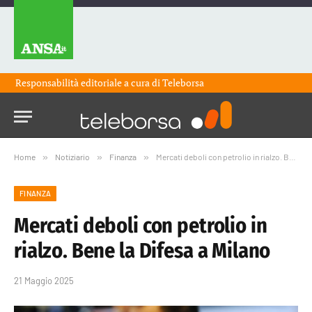
Responsabilità editoriale a cura di
Teleborsa
Home
»
Notiziario
»
Finanza
»
Mercati deboli con petrolio in rialzo. Bene la Difesa a Milano
FINANZA
Mercati deboli con petrolio in
rialzo. Bene la Difesa a Milano
21 Maggio 2025