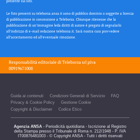
presente sul sito.
Le foto presenti su teleborsa.ansa.it sono di pubblico dominio o soggette a licenza
di pubblicazione in concessione a Teleborsa. Chiunque ritenesse che la
pubblicazione di un’immagine leda diritti di autore è pregato di segnalarlo
all’indirizzo di e-mail redazione teleborsa.it. Sarà nostra cura provvedere
all’accertamento ed all’eventuale rimozione.
Responsabilità editoriale di
Teleborsa srl
piva
00919671008
Guida ai contenuti
Condizioni Generali di Servizio
FAQ
Privacy & Cookie Policy
Gestione Cookie
Copyright & Disclaimer
Codice Etico
Agenzia ANSA
- Periodicità quotidiana - Iscrizione al Registro
della Stampa presso il Tribunale di Roma n. 212/1948 - P. IVA
IT00876481003 - © Copyright ANSA - Tutti i diritti riservati