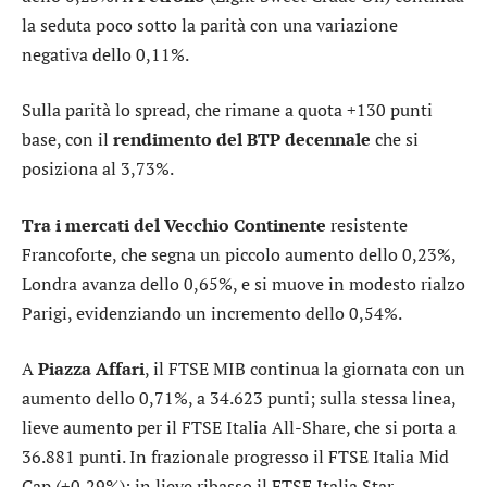
la seduta poco sotto la parità con una variazione
negativa dello 0,11%.
Sulla parità lo
spread
, che rimane a quota +130 punti
base, con il
rendimento del BTP decennale
che si
posiziona al 3,73%.
Tra i mercati del Vecchio Continente
resistente
Francoforte
, che segna un piccolo aumento dello 0,23%,
Londra
avanza dello 0,65%, e si muove in modesto rialzo
Parigi
, evidenziando un incremento dello 0,54%.
A
Piazza Affari
, il
FTSE MIB
continua la giornata con un
aumento dello 0,71%, a 34.623 punti; sulla stessa linea,
lieve aumento per il
FTSE Italia All-Share
, che si porta a
36.881 punti. In frazionale progresso il
FTSE Italia Mid
Cap
(+0,29%); in lieve ribasso il
FTSE Italia Star