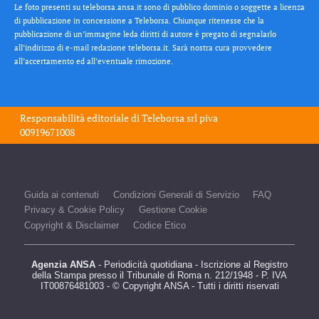
Le foto presenti su teleborsa.ansa.it sono di pubblico dominio o soggette a licenza
di pubblicazione in concessione a Teleborsa. Chiunque ritenesse che la
pubblicazione di un’immagine leda diritti di autore è pregato di segnalarlo
all’indirizzo di e-mail redazione teleborsa.it. Sarà nostra cura provvedere
all’accertamento ed all’eventuale rimozione.
Responsabilità editoriale di
Teleborsa srl
piva
00919671008
Guida ai contenuti
Condizioni Generali di Servizio
FAQ
Privacy & Cookie Policy
Gestione Cookie
Copyright & Disclaimer
Codice Etico
Agenzia ANSA
- Periodicità quotidiana - Iscrizione al Registro
della Stampa presso il Tribunale di Roma n. 212/1948 - P. IVA
IT00876481003 - © Copyright ANSA - Tutti i diritti riservati