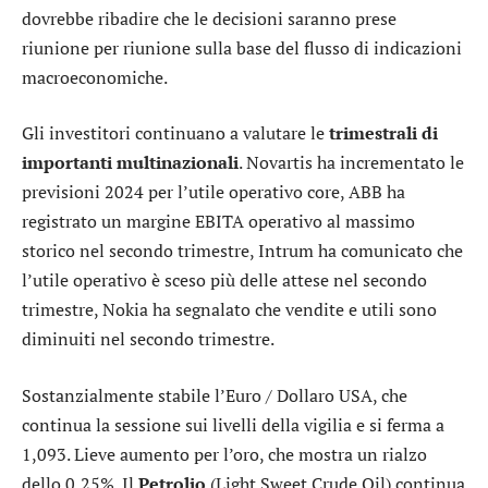
dovrebbe ribadire che le decisioni saranno prese
riunione per riunione sulla base del flusso di indicazioni
macroeconomiche.
Gli investitori continuano a valutare le
trimestrali di
importanti multinazionali
.
Novartis
ha incrementato le
previsioni 2024 per l’utile operativo core,
ABB
ha
registrato un margine EBITA operativo al massimo
storico nel secondo trimestre, Intrum ha comunicato che
l’utile operativo è sceso più delle attese nel secondo
trimestre,
Nokia
ha segnalato che vendite e utili sono
diminuiti nel secondo trimestre.
Sostanzialmente stabile l’
Euro / Dollaro USA
, che
continua la sessione sui livelli della vigilia e si ferma a
1,093. Lieve aumento per l’
oro
, che mostra un rialzo
dello 0,25%. Il
Petrolio
(Light Sweet Crude Oil) continua