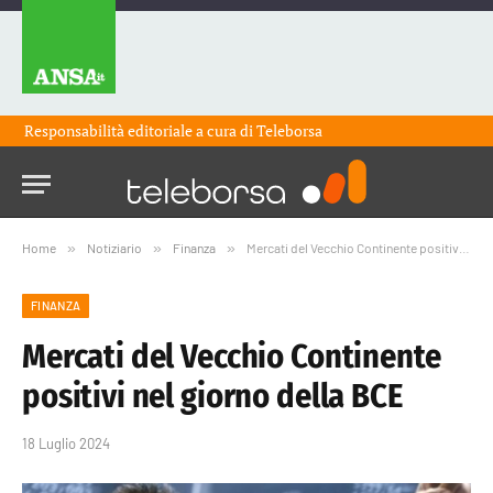
Responsabilità editoriale a cura di
Teleborsa
Home
»
Notiziario
»
Finanza
»
Mercati del Vecchio Continente positivi nel giorno della BCE
FINANZA
Mercati del Vecchio Continente
positivi nel giorno della BCE
18 Luglio 2024