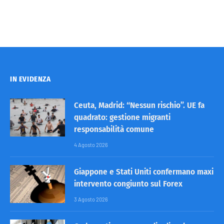
IN EVIDENZA
Ceuta, Madrid: “Nessun rischio”. UE fa
quadrato: gestione migranti
responsabilità comune
4 Agosto 2026
Giappone e Stati Uniti confermano maxi
intervento congiunto sul Forex
3 Agosto 2026