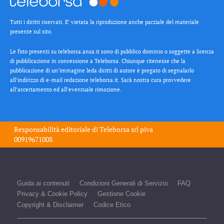
Tutti i diritti riservati. E’ vietata la riproduzione anche parziale del materiale
presente sul sito.
Le foto presenti su teleborsa.ansa.it sono di pubblico dominio o soggette a licenza
di pubblicazione in concessione a Teleborsa. Chiunque ritenesse che la
pubblicazione di un’immagine leda diritti di autore è pregato di segnalarlo
all’indirizzo di e-mail redazione teleborsa.it. Sarà nostra cura provvedere
all’accertamento ed all’eventuale rimozione.
Responsabilità editoriale di
Teleborsa srl
piva
00919671008
Guida ai contenuti
Condizioni Generali di Servizio
FAQ
Privacy & Cookie Policy
Gestione Cookie
Copyright & Disclaimer
Codice Etico