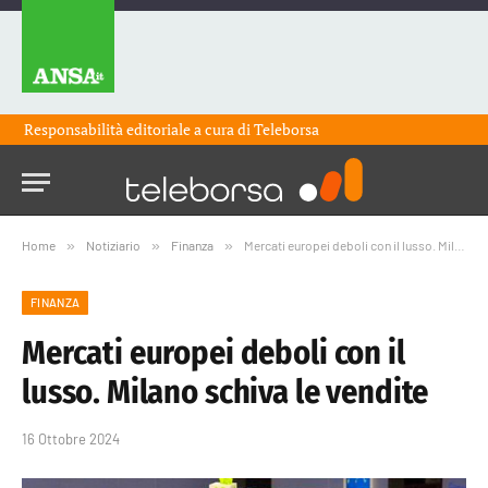
Responsabilità editoriale a cura di
Teleborsa
Home
»
Notiziario
»
Finanza
»
Mercati europei deboli con il lusso. Milano schiva le vendite
FINANZA
Mercati europei deboli con il
lusso. Milano schiva le vendite
16 Ottobre 2024