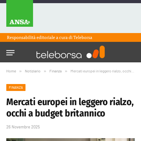
Responsabilità editoriale a cura di
Teleborsa
Home
»
Notiziario
»
Finanza
»
Mercati europei in leggero rialzo, occhi a budget britannico
FINANZA
Mercati europei in leggero rialzo,
occhi a budget britannico
26 Novembre 2025