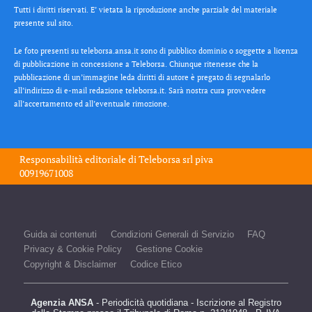
Tutti i diritti riservati. E’ vietata la riproduzione anche parziale del materiale
presente sul sito.
Le foto presenti su teleborsa.ansa.it sono di pubblico dominio o soggette a licenza
di pubblicazione in concessione a Teleborsa. Chiunque ritenesse che la
pubblicazione di un’immagine leda diritti di autore è pregato di segnalarlo
all’indirizzo di e-mail redazione teleborsa.it. Sarà nostra cura provvedere
all’accertamento ed all’eventuale rimozione.
Responsabilità editoriale di
Teleborsa srl
piva
00919671008
Guida ai contenuti
Condizioni Generali di Servizio
FAQ
Privacy & Cookie Policy
Gestione Cookie
Copyright & Disclaimer
Codice Etico
Agenzia ANSA
- Periodicità quotidiana - Iscrizione al Registro