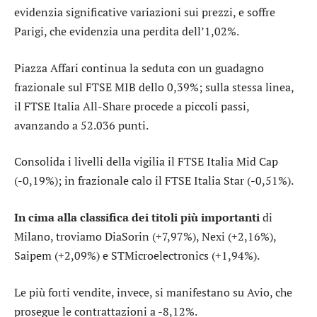
evidenzia significative variazioni sui prezzi, e soffre
Parigi
, che evidenzia una perdita dell’1,02%.
Piazza Affari continua la seduta con un guadagno
frazionale sul
FTSE MIB
dello 0,39%; sulla stessa linea,
il
FTSE Italia All-Share
procede a piccoli passi,
avanzando a 52.036 punti.
Consolida i livelli della vigilia il
FTSE Italia Mid Cap
(-0,19%); in frazionale calo il
FTSE Italia Star
(-0,51%).
In cima alla classifica dei titoli più importanti
di
Milano, troviamo
DiaSorin
(+7,97%),
Nexi
(+2,16%),
Saipem
(+2,09%) e
STMicroelectronics
(+1,94%).
Le più forti vendite, invece, si manifestano su
Avio
, che
prosegue le contrattazioni a -8,12%.