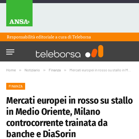
Responsabilità editoriale a cura di
Teleborsa
Home
»
Notiziario
»
Finanza
»
Mercati europei in rosso su stallo in Medio Oriente, Milano controcorrente trainata da banche e DiaSorin
FINANZA
Mercati europei in rosso su stallo
in Medio Oriente, Milano
controcorrente trainata da
banche e DiaSorin