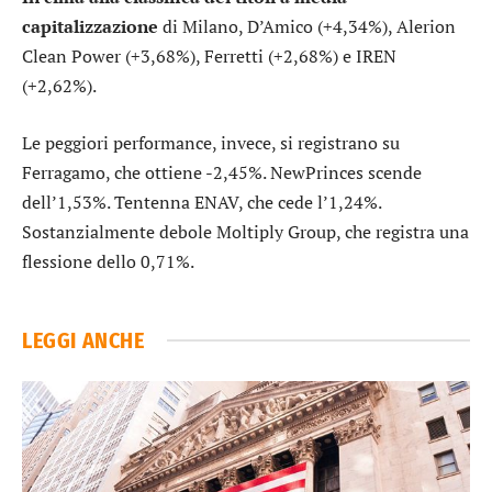
capitalizzazione
di Milano,
D’Amico
(+4,34%),
Alerion
Clean Power
(+3,68%),
Ferretti
(+2,68%) e
IREN
(+2,62%).
Le peggiori performance, invece, si registrano su
Ferragamo
, che ottiene -2,45%.
NewPrinces
scende
dell’1,53%. Tentenna
ENAV
, che cede l’1,24%.
Sostanzialmente debole
Moltiply Group
, che registra una
flessione dello 0,71%.
LEGGI ANCHE