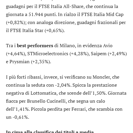
guadagni per il
FTSE Italia All-Share
, che continua la
giornata a 51.944 punti. In rialzo il
FTSE Italia Mid Cap
(+0,82%); con analoga direzione, guadagni frazionali per
il
FTSE Italia Star
(+0,65%).
Tra i
best performers
di Milano, in evidenza
Avio
(+4,64%),
STMicroelectronics
(+4,28%),
Saipem
(+2,49%)
e
Prysmian
(+2,35%).
I più forti ribassi, invece, si verificano su
Moncler
, che
continua la seduta con -2,04%. Spicca la prestazione
negativa di
Lottomatica
, che scende dell’1,50%. Giornata
fiacca per
Brunello Cucinelli
, che segna un calo
dell’1,41%. Piccola perdita per
Ferrari
, che scambia con
un -0,61%.
In cima alla classifica dei titoli a media