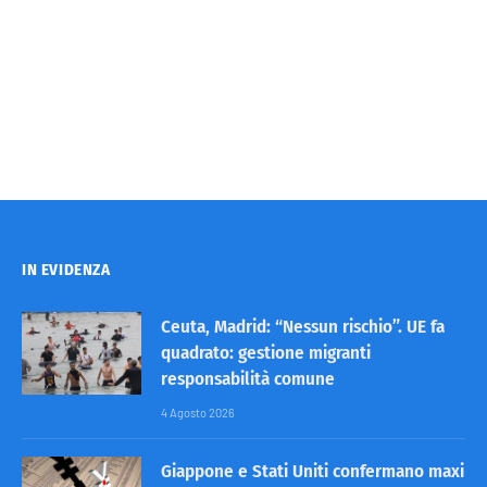
IN EVIDENZA
Ceuta, Madrid: “Nessun rischio”. UE fa
quadrato: gestione migranti
responsabilità comune
4 Agosto 2026
Giappone e Stati Uniti confermano maxi