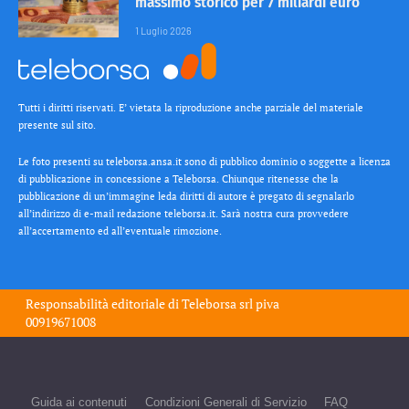
massimo storico per 7 miliardi euro
1 Luglio 2026
Tutti i diritti riservati. E’ vietata la riproduzione anche parziale del materiale
presente sul sito.
Le foto presenti su teleborsa.ansa.it sono di pubblico dominio o soggette a licenza
di pubblicazione in concessione a Teleborsa. Chiunque ritenesse che la
pubblicazione di un’immagine leda diritti di autore è pregato di segnalarlo
all’indirizzo di e-mail redazione teleborsa.it. Sarà nostra cura provvedere
all’accertamento ed all’eventuale rimozione.
Responsabilità editoriale di
Teleborsa srl
piva
00919671008
Guida ai contenuti
Condizioni Generali di Servizio
FAQ