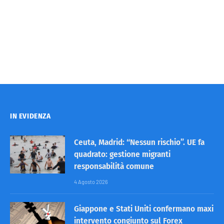
IN EVIDENZA
Ceuta, Madrid: “Nessun rischio”. UE fa
quadrato: gestione migranti
responsabilità comune
4 Agosto 2026
Giappone e Stati Uniti confermano maxi
intervento congiunto sul Forex