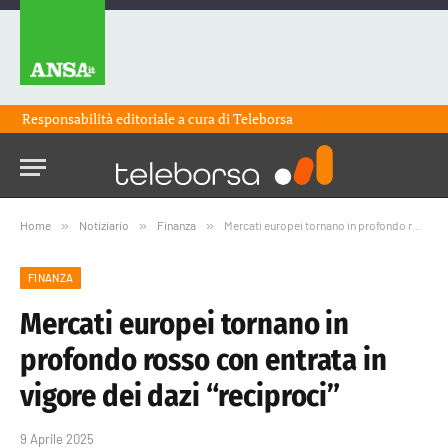
Responsabilità editoriale a cura di
Teleborsa
Home
»
Notiziario
»
Finanza
»
Mercati europei tornano in profondo rosso con entrata in vigore dei dazi “reciproci”
FINANZA
Mercati europei tornano in
profondo rosso con entrata in
vigore dei dazi “reciproci”
9 Aprile 2025