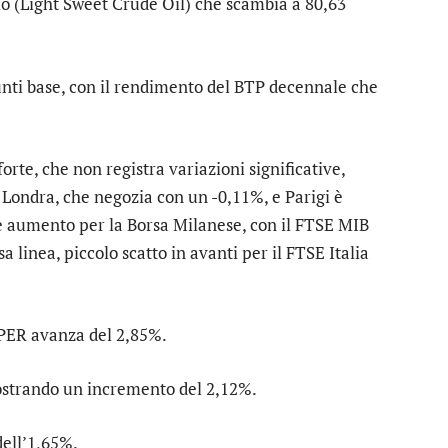
rolio (Light Sweet Crude Oil) che scambia a 80,63
punti base, con il rendimento del BTP decennale che
forte
, che non registra variazioni significative,
o
Londra
, che negozia con un -0,11%, e
Parigi
è
e aumento per la Borsa Milanese, con il
FTSE MIB
a linea, piccolo scatto in avanti per il
FTSE Italia
PER
avanza del 2,85%.
ostrando un incremento del 2,12%.
dell’1,65%.