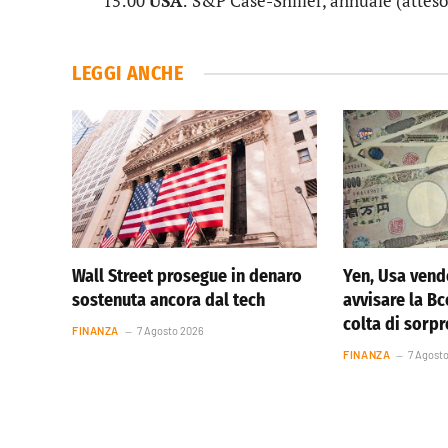
15:00
USA
: S&P Case-Shiller, annuale (atteso
LEGGI ANCHE
Wall Street prosegue in denaro
Yen, Usa vend
sostenuta ancora dal tech
avvisare la Bc
colta di sorp
FINANZA
7 Agosto 2026
FINANZA
7 Agost