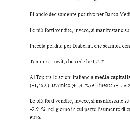
Bilancio decisamente positivo per
Banca Med
Le più forti vendite, invece, si manifestano s
Piccola perdita per
DiaSorin
, che scambia con
Tentenna
Inwit
, che cede lo 0,72%.
Al Top tra le azioni italiane a
media capitali
(+1,45%),
D’Amico
(+1,41%) e
Tinexta
(+1,36
Le più forti vendite, invece, si manifestano s
-2,91%, nel giorno in cui parte l’aumento di ca
euro.