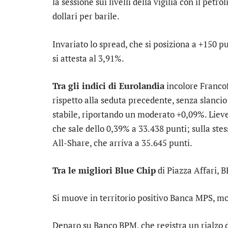
la sessione sui livelli della vigilia con il pet
dollari per barile.
Invariato lo
spread
, che si posiziona a +150 
si attesta al 3,91%.
Tra gli indici di Eurolandia
incolore
Franco
rispetto alla seduta precedente, senza slanci
stabile, riportando un moderato +0,09%. Liev
che sale dello 0,39% a 33.438 punti; sulla stess
All-Share
, che arriva a 35.645 punti.
Tra le migliori Blue Chip
di Piazza Affari,
B
Si muove in territorio positivo
Banca MPS
, m
Denaro su
Banco BPM
, che registra un rialzo 