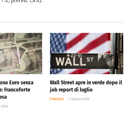
 7%; preced. 7,4%).
ono Euro senza
Wall Street apre in verde dopo il
e: Francoforte
job report di luglio
resa
FINANZA
7 Agosto 2026
o 2026