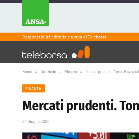
Responsabilità editoriale a cura di
Teleborsa
Home
»
Notiziario
»
Finanza
»
Mercati prudenti. Tonica Piazza Aff
FINANZA
Mercati prudenti. Ton
24 Giugno 2024