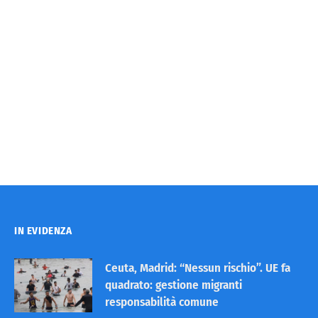
IN EVIDENZA
Ceuta, Madrid: “Nessun rischio”. UE fa
quadrato: gestione migranti
responsabilità comune